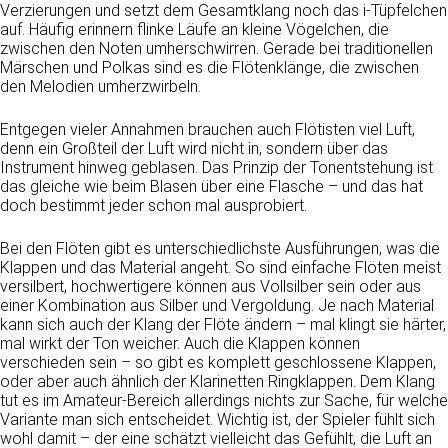
Verzierungen und setzt dem Gesamtklang noch das i-Tüpfelchen
auf. Häufig erinnern flinke Läufe an kleine Vögelchen, die
zwischen den Noten umherschwirren. Gerade bei traditionellen
Märschen und Polkas sind es die Flötenklänge, die zwischen
den Melodien umherzwirbeln.
Entgegen vieler Annahmen brauchen auch Flötisten viel Luft,
denn ein Großteil der Luft wird nicht in, sondern über das
Instrument hinweg geblasen. Das Prinzip der Tonentstehung ist
das gleiche wie beim Blasen über eine Flasche – und das hat
doch bestimmt jeder schon mal ausprobiert.
Bei den Flöten gibt es unterschiedlichste Ausführungen, was die
Klappen und das Material angeht. So sind einfache Flöten meist
versilbert, hochwertigere können aus Vollsilber sein oder aus
einer Kombination aus Silber und Vergoldung. Je nach Material
kann sich auch der Klang der Flöte ändern – mal klingt sie härter,
mal wirkt der Ton weicher. Auch die Klappen können
verschieden sein – so gibt es komplett geschlossene Klappen,
oder aber auch ähnlich der Klarinetten Ringklappen. Dem Klang
tut es im Amateur-Bereich allerdings nichts zur Sache, für welche
Variante man sich entscheidet. Wichtig ist, der Spieler fühlt sich
wohl damit – der eine schätzt vielleicht das Gefühlt, die Luft an