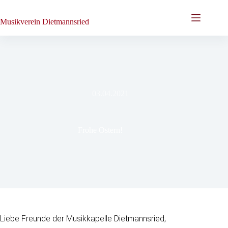
Zum
Inhalt
Musikverein Dietmannsried
springen
03.04.2021
Frohe Ostern!
Liebe Freunde der Musikkapelle Dietmannsried,