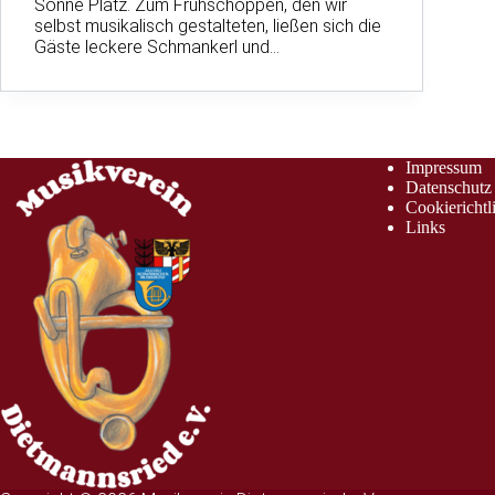
Sonne Platz. Zum Frühschoppen, den wir
selbst musikalisch gestalteten, ließen sich die
Gäste leckere Schmankerl und…
Impressum
Datenschutz
Cookierichtl
Links